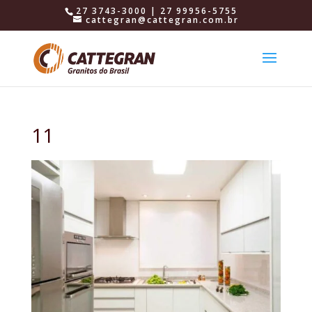
27 3743-3000 | 27 99956-5755
cattegran@cattegran.com.br
11