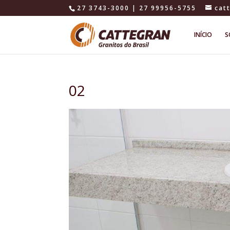
27 3743-3000 | 27 99956-5755
cat
INÍCIO
S
02